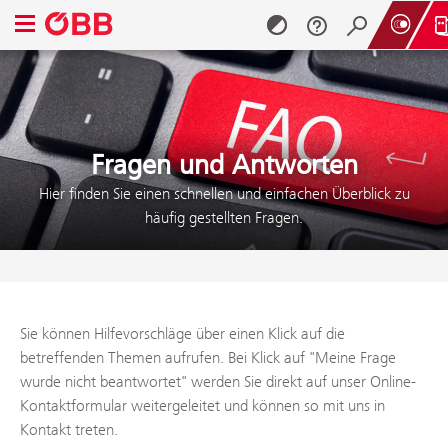
Navigationsmenü öffnen
Zum Inhalt springen (Alt + 0)
Zum Menü springen (Alt + 1)
Fragen und Antworten
Hier finden Sie einen schnellen und einfachen Überblick zu
häufig gestellten Fragen.
Sie können Hilfevorschläge über einen Klick auf die
betreffenden Themen aufrufen. Bei Klick auf "Meine Frage
wurde nicht beantwortet" werden Sie direkt auf unser Online-
Kontaktformular weitergeleitet und können so mit uns in
Kontakt treten.