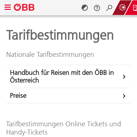
Navigationsmenü öffnen
Tarifbestimmungen
Zum Inhalt springen (Alt + 0)
Zum Menü springen (Alt + 1)
Nationale Tarifbestimmungen
Handbuch für Reisen mit den ÖBB in
Österreich
Preise
Tarifbestimmungen Online Tickets und
Handy-Tickets