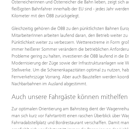
Österreicherinnen und Österreicher die Bahn lieben, zeigt sich a
fleißigsten Bahnfahrer innerhalb der EU sind - jedes Jahr werde
Kilometer mit den ÖBB zurückgelegt.
Gleichzeitig gehören die ÖBB zu den pünktlichsten Bahnen Euro
MitarbeiterInnen arbeiten laufend daran, den Betrieb weiter zu
Pünktlichkeit weiter zu verbessern. Wetterextreme in Form g
immer heißerer Sommer verändern die betrieblichen Anforder
Probleme gering zu halten, investieren die ÖBB laufend in die 
Modernisierung der Züge sowie der Infrastrukturanlagen wie W
Stellwerke. Um die Schienenkapazitäten optimal zu nutzen, hab
Fernverkehrszüge Vorrang. Aber auch Baustellen werden koordi
Nachbarbahnen im Ausland abgestimmt.
Auch unsere Fahrgäste können mithelfen
Zur optimalen Orientierung am Bahnsteig dient der Wagenreihu
man sich kurz vor Fahrtantritt einen raschen Überblick über 
Fahrradabstellplatz und Bordrestaurant verschaffen. Damit man 