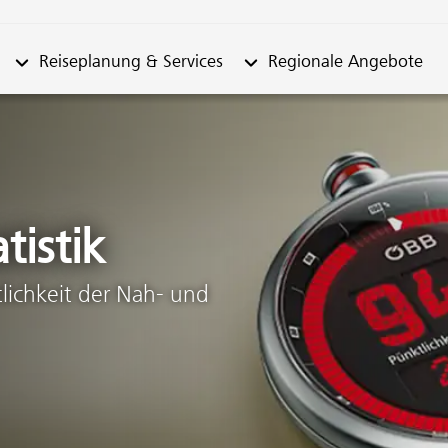
n "Fahrplan"
Untermenü von "Reiseplanung & Services"
Untermenü von "Regionale
Reiseplanung & Services
Regionale Angebote
tistik
lichkeit der Nah- und