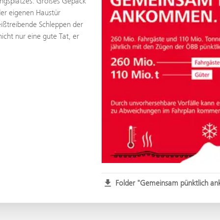
blingsplatzes. Großes Gepäck
der eigenen Haustür
weißtreibende Schleppen der
icht nur eine gute Tat, er
Folder "Gemeinsam pünktlich 