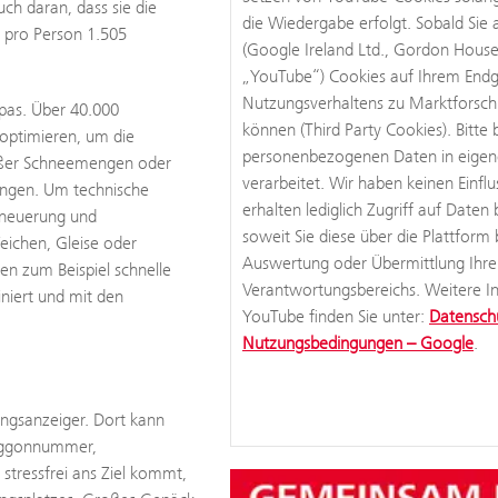
uch daran, dass sie die
die Wiedergabe erfolgt. Sobald Sie
n pro Person 1.505
(Google Ireland Ltd., Gordon House
„YouTube“) Cookies auf Ihrem Endge
Nutzungsverhaltens zu Marktforsc
pas. Über 40.000
können (Third Party Cookies). Bitte 
 optimieren, um die
personenbezogenen Daten in eigene
roßer Schneemengen oder
verarbeitet. Wir haben keinen Einf
ungen. Um technische
erhalten lediglich Zugriff auf Daten
Erneuerung und
soweit Sie diese über die Plattform 
eichen, Gleise oder
Auswertung oder Übermittlung Ihre
en zum Beispiel schnelle
Verantwortungsbereichs. Weitere In
niert und mit den
YouTube finden Sie unter:
Datenschu
Nutzungsbedingungen – Google
.
ngsanzeiger. Dort kann
Waggonnummer,
stressfrei ans Ziel kommt,