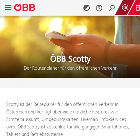
Navigationsmenü öffnen
Zum Inhalt springen (Alt + 0)
Zum Menü springen (Alt + 1)
ÖBB Scotty
Der Routenplaner für den öffentlichen Verkehr
Scotty ist der Reiseplaner für den öffentlichen Verkehr in
Österreich und verfügt über viele nützliche Features wie
Echtzeitauskunft, Umgebungskarten, Livemap, Info-Services
uvm. ÖBB Scotty ist kostenlos für alle gängigen Smartphones,
Tablets und Betriebssysteme.