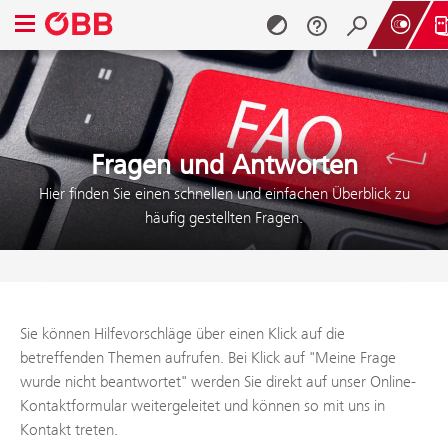
Navigationsmenü öffnen
Zum Inhalt springen (Alt + 0)
Zum Menü springen (Alt + 1)
Fragen und Antworten
Hier finden Sie einen schnellen und einfachen Überblick zu
häufig gestellten Fragen.
Sie können Hilfevorschläge über einen Klick auf die
betreffenden Themen aufrufen. Bei Klick auf "Meine Frage
wurde nicht beantwortet" werden Sie direkt auf unser Online-
Kontaktformular weitergeleitet und können so mit uns in
Kontakt treten.