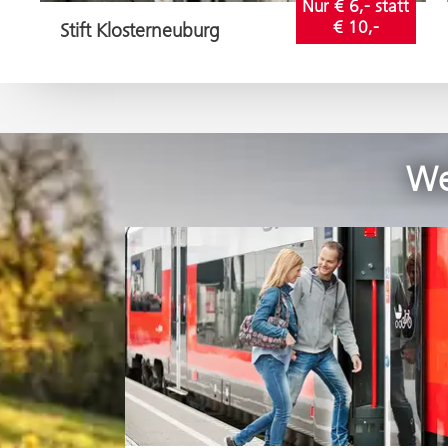
Nur € 6,- statt 
€ 10,-
Stift Klosterneuburg
We