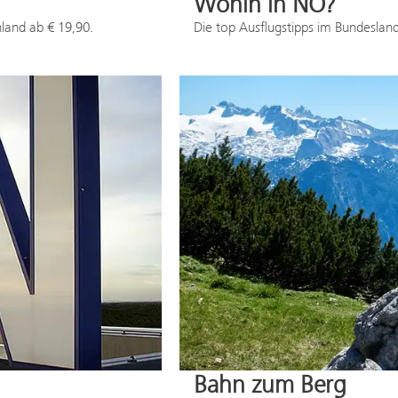
Wohin in NÖ?
nland ab € 19,90.
Die top Ausflugstipps im Bundeslan
Bahn zum Berg