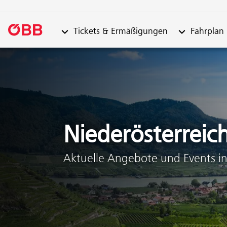
Untermenü von "Tickets & Ermäßigungen"
Untermenü vo
Tickets & Ermäßigungen
Fahrplan
Zum Inhalt springen (Alt + 0)
Zum Menü springen (Alt + 1)
Niederösterreic
Aktuelle Angebote und Events in