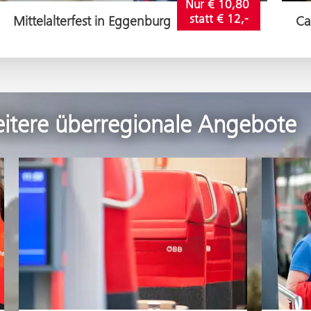
Nur € 10,80 
statt € 12,-
Mittelalterfest in Eggenburg
Ca
itere überregionale Angebote