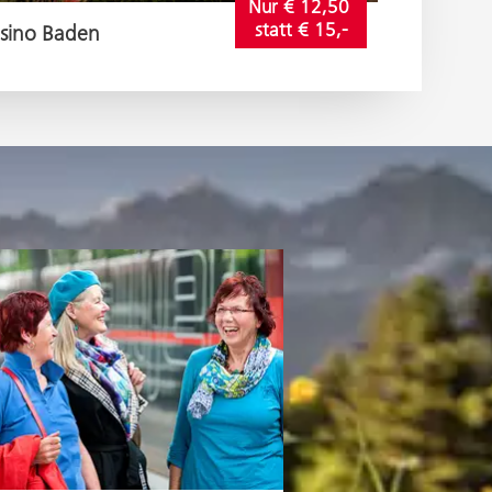
Nur € 12,50 
statt € 15,-
sino Baden
Ausflug