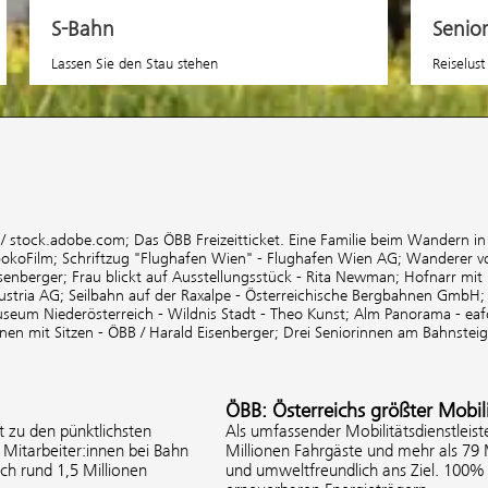
S-Bahn
Senio
Lassen Sie den Stau stehen
Reiselust
 / stock.adobe.com;
Das ÖBB Freizeitticket. Eine Familie beim Wandern i
pokoFilm;
Schriftzug "Flughafen Wien" - Flughafen Wien AG;
Wanderer v
isenberger;
Frau blickt auf Ausstellungsstück - Rita Newman;
Hofnarr mit 
ustria AG;
Seilbahn auf der Raxalpe - Österreichische Bergbahnen GmbH
seum Niederösterreich - Wildnis Stadt - Theo Kunst;
Alm Panorama - eaf
nnen mit Sitzen - ÖBB / Harald Eisenberger;
Drei Seniorinnen am Bahnsteig 
ÖBB: Österreichs größter Mobili
 zu den pünktlichsten
Als umfassender Mobilitätsdienstleist
Mitarbeiter:innen bei Bahn
Millionen Fahrgäste und mehr als 79
ich rund 1,5 Millionen
und umweltfreundlich ans Ziel. 100