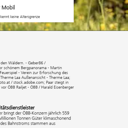
r Mobil
 kennt keine Altersgrenze
n den Wäldern. - Geber86 /
or schönem Bergpanorama - Martin
Feuerspiel - Verein zur Erforschung des
;
Therme Laa Außenansicht - Therme Laa;
oto.at / stock.adobe.com;
Paar steigt in
vor ÖBB Railjet - ÖBB / Harald Eisenberger
tätsdienstleister
er bringt der ÖBB-Konzern jährlich 559
 Millionen Tonnen Güter klimaschonend
% des Bahnstroms stammen aus