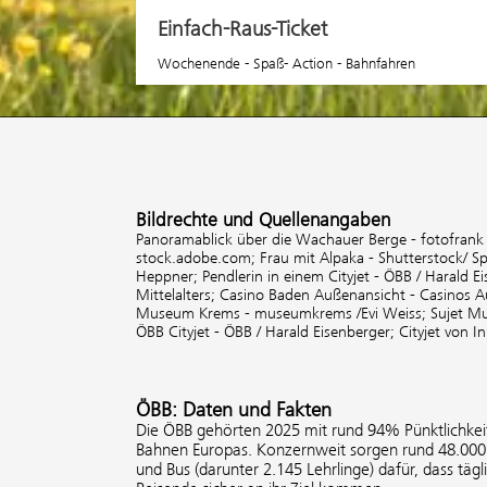
Einfach-Raus-Ticket
Wochenende - Spaß- Action - Bahnfahren
Bildrechte und Quellenangaben
Panoramablick über die Wachauer Berge - fotofrank
stock.adobe.com;
Frau mit Alpaka - Shutterstock/ S
Heppner;
Pendlerin in einem Cityjet - ÖBB / Harald E
Mittelalters;
Casino Baden Außenansicht - Casinos A
Museum Krems - museumkrems /Evi Weiss;
Sujet Mu
ÖBB Cityjet - ÖBB / Harald Eisenberger;
Cityjet von I
ÖBB: Daten und Fakten
Die ÖBB gehörten 2025 mit rund 94% Pünktlichkeit
Bahnen Europas. Konzernweit sorgen rund 48.000 
und Bus (darunter 2.145 Lehrlinge) dafür, dass tägl