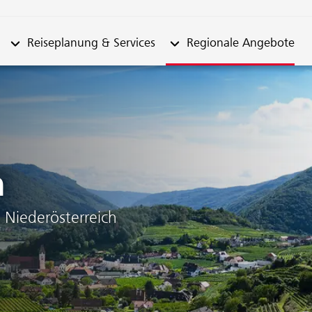
n "Fahrplan"
Untermenü von "Reiseplanung & Services"
Untermenü von "Regionale
Reiseplanung & Services
Regionale Angebote
h
 Niederösterreich