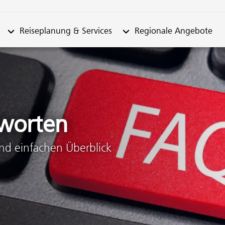
n "Fahrplan"
Untermenü von "Reiseplanung & Services"
Untermenü von "Regionale
Reiseplanung & Services
Regionale Angebote
worten
und einfachen Überblick