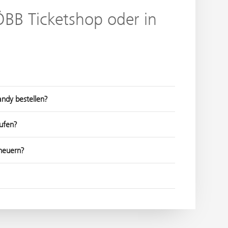
 ÖBB Ticketshop oder in
andy bestellen?
ufen?
rneuern?