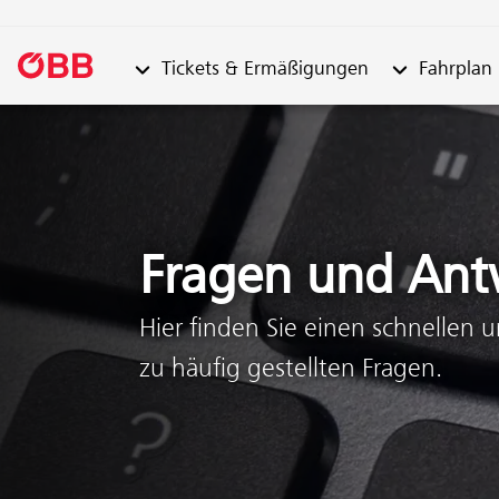
Untermenü von "Tickets & Ermäßigungen"
Untermenü vo
Tickets & Ermäßigungen
Fahrplan
Zum Inhalt springen (Alt + 0)
Zum Menü springen (Alt + 1)
Fragen und Ant
Hier finden Sie einen schnellen 
zu häufig gestellten Fragen.