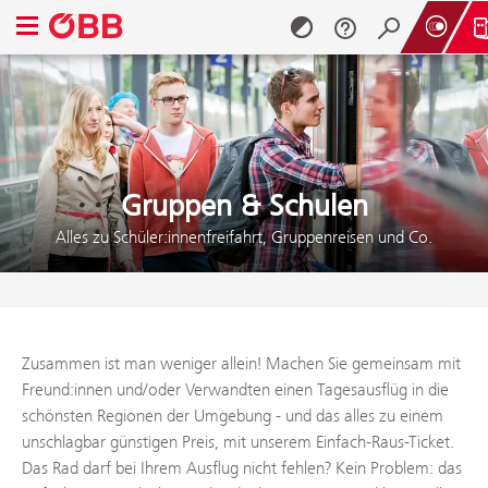
Navigationsmenü öffnen
Zum Inhalt springen (Alt + 0)
Zum Menü springen (Alt + 1)
Gruppen & Schulen
Alles zu Schüler:innenfreifahrt, Gruppenreisen und Co.
Zusammen ist man weniger allein! Machen Sie gemeinsam mit
Freund:innen und/oder Verwandten einen Tagesausflüg in die
schönsten Regionen der Umgebung - und das alles zu einem
unschlagbar günstigen Preis, mit unserem Einfach-Raus-Ticket.
Das Rad darf bei Ihrem Ausflug nicht fehlen? Kein Problem: das