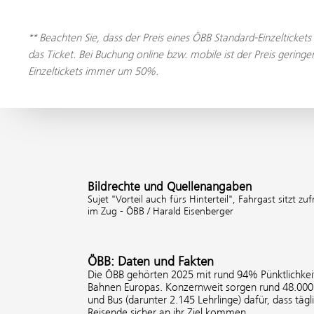
** Beachten Sie, dass der Preis eines ÖBB Standard-Einzelticket
das Ticket. Bei Buchung online bzw. mobile ist der Preis gerin
Einzeltickets immer um 50%.
Bildrechte und Quellenangaben
Sujet "Vorteil auch fürs Hinterteil", Fahrgast sitzt zu
im Zug - ÖBB / Harald Eisenberger
ÖBB: Daten und Fakten
Die ÖBB gehörten 2025 mit rund 94% Pünktlichkeit
Bahnen Europas. Konzernweit sorgen rund 48.000 
und Bus (darunter 2.145 Lehrlinge) dafür, dass tägl
Reisende sicher an ihr Ziel kommen.