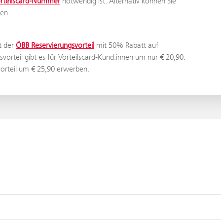
orteilscard-Nummer
notwendig ist. Alternativ können Sie
en.
t der
ÖBB Reservierungsvorteil
mit 50% Rabatt auf
svorteil gibt es für Vorteilscard-Kund:innen um nur € 20,90.
vorteil um € 25,90 erwerben.