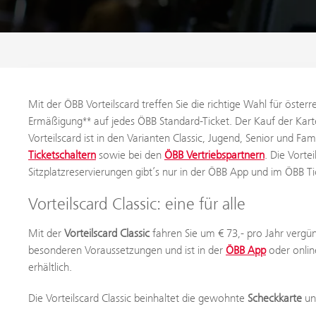
Mit der ÖBB Vorteilscard treffen Sie die richtige Wahl für öster
Ermäßigung** auf jedes ÖBB Standard-Ticket. Der Kauf der Karte
Vorteilscard ist in den Varianten Classic, Jugend, Senior und Fami
Ticketschaltern
sowie bei den
ÖBB Vertriebspartnern
. Die Vorte
Sitzplatzreservierungen gibt’s nur in der ÖBB App und im ÖBB T
Vorteilscard Classic: eine für alle
Mit der
Vorteilscard Classic
fahren Sie um € 73,- pro Jahr vergün
besonderen Voraussetzungen und ist in der
ÖBB App
oder onli
erhältlich.
Die Vorteilscard Classic beinhaltet die gewohnte
Scheckkarte
un