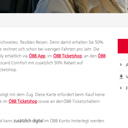
reichweites, flexibles Reisen. Denn damit erhalten Sie 50%
 rechnet sich schon bei wenigen Fahrten pro Jahr. Die
ly erhältlich via
ÖBB App
, im
ÖBB Ticketshop
, an den
ÖBB
ilscard Comfort mit zusätzlich 50% Rabatt auf
A
icketshop.
V
F
stigt mit dem Zug. Diese Karte erfordert beim Kauf keine
ne im
ÖBB Ticketshop
sowie an den ÖBB Ticketschaltern
d kann
zusätzlich digital
im ÖBB Konto hinterlegt werden.