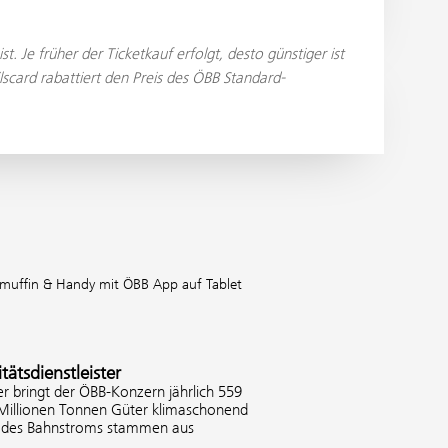
 Je früher der Ticketkauf erfolgt, desto günstiger ist
scard rabattiert den Preis des ÖBB Standard-
muffin & Handy mit ÖBB App auf Tablet
tätsdienstleister
er bringt der ÖBB-Konzern jährlich 559
 Millionen Tonnen Güter klimaschonend
% des Bahnstroms stammen aus