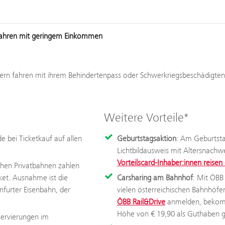
65 Jahren mit geringem Einkommen
ndern fahren mit ihrem Behindertenpass oder Schwerkriegsbeschädig
Weitere Vorteile*
 bei Ticketkauf auf allen
Geburtstagsaktion
: Am Geburtstag
Lichtbildausweis mit Altersnachwei
Vorteilscard-Inhaber:innen reisen 
chen Privatbahnen zahlen
cket. Ausnahme ist die
Carsharing am Bahnhof
: Mit ÖBB
nfurter Eisenbahn, der
vielen österreichischen Bahnhöfen.
ÖBB Rail&Drive
anmelden, bekomme
Höhe von € 19,90 als Guthaben g
servierungen im