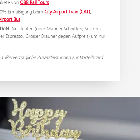
pakete von
ÖBB Rail Tours
.
0% Ermäßigung beim
City Airport Train (CAT)
,
irport Bus
.
m DoN:
Nusskipferl (oder Manner Schnitten, Snickers,
ter Espresso, Großer Brauner gegen Aufpreis) um nur
e außervertragliche Zusatzleistungen zur Vorteilscard