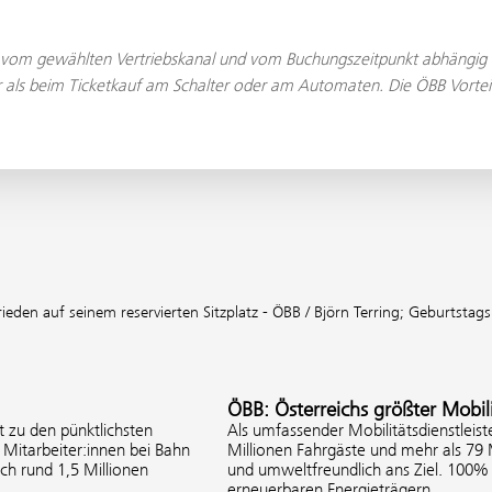
s vom gewählten Vertriebskanal und vom Buchungszeitpunkt abhängig ist.
ger als beim Ticketkauf am Schalter oder am Automaten. Die ÖBB Vorteil
frieden auf seinem reservierten Sitzplatz - ÖBB / Björn Terring;
Geburtstags
ÖBB: Österreichs größter Mobili
 zu den pünktlichsten
Als umfassender Mobilitätsdienstleist
Mitarbeiter:innen bei Bahn
Millionen Fahrgäste und mehr als 79
ich rund 1,5 Millionen
und umweltfreundlich ans Ziel. 100
erneuerbaren Energieträgern.