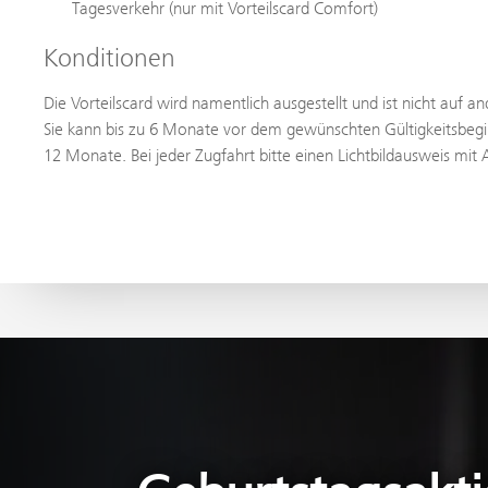
Tagesverkehr (nur mit Vorteilscard Comfort)
Konditionen
Die Vorteilscard wird namentlich ausgestellt und ist nicht auf 
Sie kann bis zu 6 Monate vor dem gewünschten Gültigkeitsbegi
12 Monate. Bei jeder Zugfahrt bitte einen Lichtbildausweis mit 