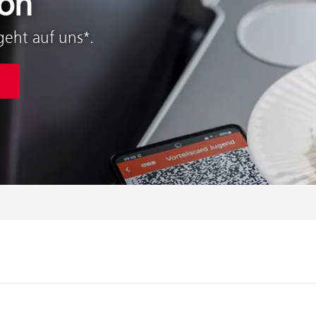
ion
geht auf uns*.