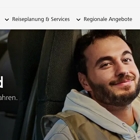
n "Fahrplan"
Untermenü von "Reiseplanung & Services"
Untermenü von "Regionale
Reiseplanung & Services
Regionale Angebote
d
fahren.