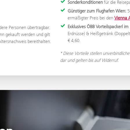
Sonderkonditionen
für die Reise
Günstiger zum Flughafen Wien:
5
ermäßigter Preis bei den
Vienna A
Exklusives ÖBB Vorteilspackerl i
andere Personen übertragbar.
Erdnüsse) & Heißgetränk (Doppel
nn gekauft werden und gilt
€ 4,60.
Altersnachweis bereithalten.
* Diese Vorteile stellen unverbindlich
dar und gelten bis auf Widerruf.