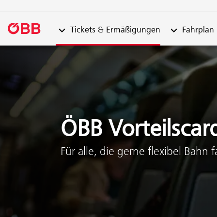
Untermenü von "Tickets & Ermäßigungen"
Untermenü vo
Tickets & Ermäßigungen
Fahrplan
Zum Inhalt springen (Alt + 0)
Zum Menü springen (Alt + 1)
Zum Chatbot springen (Alt+2)
ÖBB Vorteilscar
Für alle, die gerne flexibel Bahn 