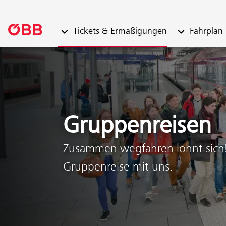
Untermenü von "Tickets & Ermäßigungen"
Untermenü vo
Tickets & Ermäßigungen
Fahrplan
Zum Inhalt springen (Alt + 0)
Zum Menü springen (Alt + 1)
Gruppenreisen
Zusammen wegfahren lohnt sich! 
Gruppenreise mit uns.