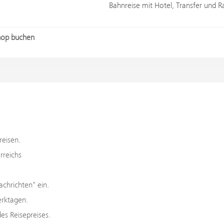
Bahnreise mit Hotel, Transfer un
shop buchen
reisen.
rreichs
achrichten" ein.
erktagen.
es Reisepreises.