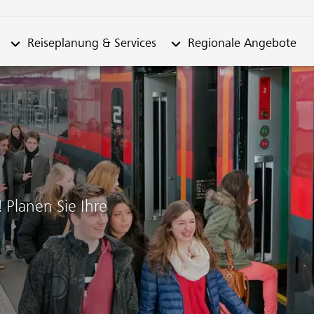
n "Fahrplan"
Untermenü von "Reiseplanung & Services"
Untermenü von "Regionale
Reiseplanung & Services
Regionale Angebote
Planen Sie Ihre