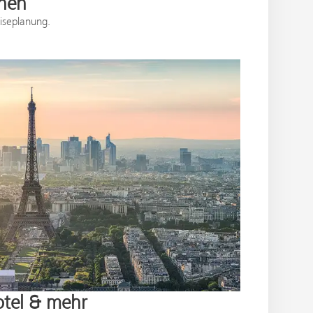
nen
eiseplanung.
otel & mehr