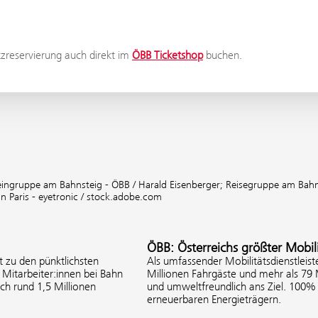
tzreservierung auch direkt im
ÖBB Ticketshop
buchen.
eingruppe am Bahnsteig - ÖBB / Harald Eisenberger;
Reisegruppe am Bahns
in Paris - eyetronic / stock.adobe.com
ÖBB: Österreichs größter Mobili
 zu den pünktlichsten
Als umfassender Mobilitätsdienstleist
Mitarbeiter:innen bei Bahn
Millionen Fahrgäste und mehr als 79
ich rund 1,5 Millionen
und umweltfreundlich ans Ziel. 100
erneuerbaren Energieträgern.