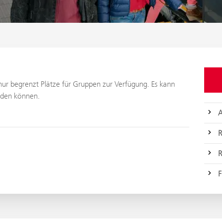
ur begrenzt Plätze für Gruppen zur Verfügung. Es kann
erden können.
A
R
R
F