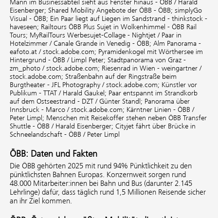
Mann im Businessabteil sieht aus Fenster hinaus - ÖBB / Harald
Eisenberger;
Shared Mobility Angebote der ÖBB - ÖBB;
simplyGo
Visual - ÖBB;
Ein Paar liegt auf Liegen im Sandstrand - thinkstock -
haveseen;
Railtours ÖBB Plus Sujet in Wolkenhimmel - ÖBB Rail
Tours;
MyRailTours Werbesujet-Collage - Nightjet / Paar in
Hotelzimmer / Canale Grande in Venedig - ÖBB;
Alm Panorama -
eafoto.at / stock.adobe.com;
Pyramidenkogel mit Wörthersee im
Hintergrund - ÖBB / Limpl Peter;
Stadtpanorama von Graz -
zm_photo / stock.adobe.com;
Riesenrad in Wien - weingartner /
stock.adobe.com;
Straßenbahn auf der Ringstraße beim
Burgtheater - JFL Photography / stock.adobe.com;
Künstler vor
Publikum - TTAT / Harald Gaukel;
Paar entspannt im Strandkorb
auf dem Ostseestrand - DZT / Günter Standl;
Panorama über
Innsbruck - Marco / stock.adobe.com;
Kärntner Linien - ÖBB /
Peter Limpl;
Menschen mit Reisekoffer stehen neben ÖBB Transfer
Shuttle - ÖBB / Harald Eisenberger;
Cityjet fährt über Brücke in
Schneelandschaft - ÖBB / Peter Limpl
ÖBB: Daten und Fakten
Die ÖBB gehörten 2025 mit rund 94% Pünktlichkeit zu den
pünktlichsten Bahnen Europas. Konzernweit sorgen rund
48.000 Mitarbeiter:innen bei Bahn und Bus (darunter 2.145
Lehrlinge) dafür, dass täglich rund 1,5 Millionen Reisende sicher
an ihr Ziel kommen.