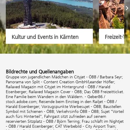
Kultur und Events in Kärnten
Freizeit-Ti
Bildrechte und Quellenangaben
Gruppe von jugendlichen Mädchen in Cityjet - ÖBB / Barbara Seyr;
Panorama von Split - Content Creation GmbH/Leander Höfler;
Railaxed Magazin mit Cityjet im Hintergrund - ÖBB / Harald
Eisenberger;
Railaxed Magazin Cover - ÖBB;
Das ÖBB Freizeitticket.
Eine Familie beim Wandern in den Wäldern. - Geber86 /
stock.adobe.com;
Reisende beim Einstieg in den Railjet - ÖBB /
Harald Eisenberger;
Vorzugspunkte Werbesujet - ÖBB;
Baustellen
Symbol mit Schienen - ÖBB;
Verkehrsinfo ÖBB - ÖBB;
Sujet "Vorteil
auch fürs Hinterteil", Fahrgast sitzt zufrieden auf seinem
reservierten Sitzplatz - ÖBB / Björn Terring;
Frau schläft im Nightjet
- ÖBB / Harald Eisenberger;
CAT Werbebild - City Airport Train;