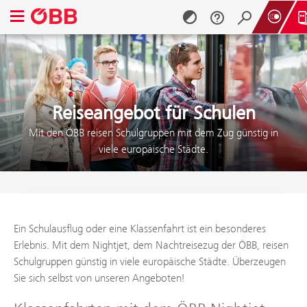
Navigationsmenü öffnen
Zum Inhalt springen (Alt + 0)
Zum Menü springen (Alt + 1)
Reiseangebot für Schulen
Mit den ÖBB reisen Schulgruppen mit dem Zug günstig in
viele europäische Städte.
Ein Schulausflug oder eine Klassenfahrt ist ein besonderes
Erlebnis. Mit dem Nightjet, dem Nachtreisezug der ÖBB, reisen
Schulgruppen günstig in viele europäische Städte. Überzeugen
Sie sich selbst von unseren Angeboten!