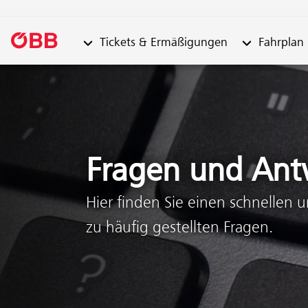
Untermenü von "Tickets & Ermäßigungen"
Untermenü vo
Tickets & Ermäßigungen
Fahrplan
Zum Inhalt springen (Alt + 0)
Zum Menü springen (Alt + 1)
Fragen und Ant
Hier finden Sie einen schnellen 
zu häufig gestellten Fragen.