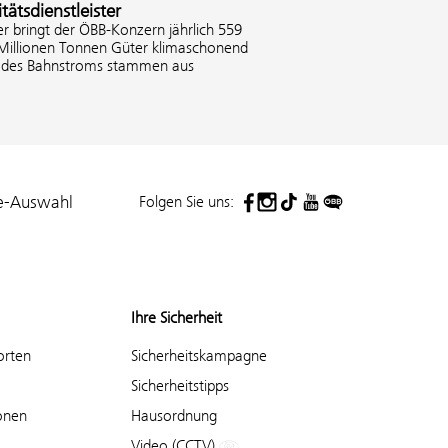
tätsdienstleister
er bringt der ÖBB-Konzern jährlich 559
 Millionen Tonnen Güter klimaschonend
% des Bahnstroms stammen aus
Folgen Sie uns:
e-Auswahl
Ihre Sicherheit
orten
Sicherheitskampagne
Sicherheitstipps
onen
Hausordnung
Video (CCTV)