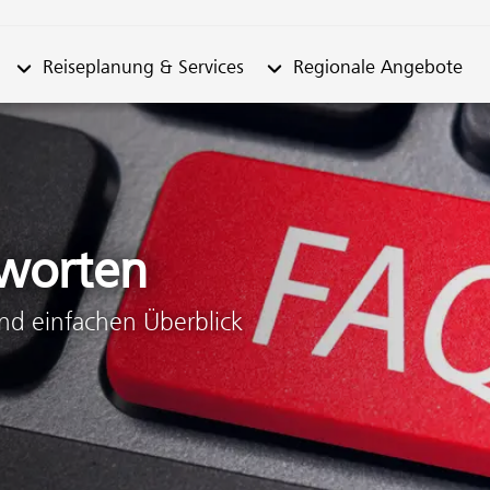
n "Fahrplan"
Untermenü von "Reiseplanung & Services"
Untermenü von "Regionale
Reiseplanung & Services
Regionale Angebote
worten
und einfachen Überblick