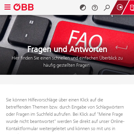
Navigationsmenü öffnen
Zum Inhalt springen (Alt + 0)
Zum Menü springen (Alt + 1)
Fragen und Antworten
Hier finden Sie einen schnellen und einfachen Überblick zu
häufig gestellten Fragen.
Sie können Hilfevorschläge über einen Klick auf die
betreffenden Themen bzw. durch Eingabe von Schlagwörtern
oder Fragen im Suchfeld aufrufen. Bei Klick auf "Meine Frage
wurde nicht beantwortet" werden Sie direkt auf unser Online-
Kontaktformular weitergeleitet und können so mit uns in