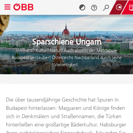
Navigationsmenü öffnen
Zum Inhalt springen (Alt + 0)
Zum Menü springen (Alt + 1)
Sparschiene Ungarn
Wellness? Kultur? Natur? Auch abseits der Metropole
Budapest verzaubert Österreichs Nachbarland durch seine
Vielseitigkeit.
Die über tausendjährige Geschichte hat Spuren in
Budapest hinterlassen: Magyaren und Könige finden
sich in Denkmälern und Straßennamen, die Türken
hinterließen eine großartige Bäderkultur, Habsburger
ihren architektonischen Fingerabdruck. Erkunden Sie