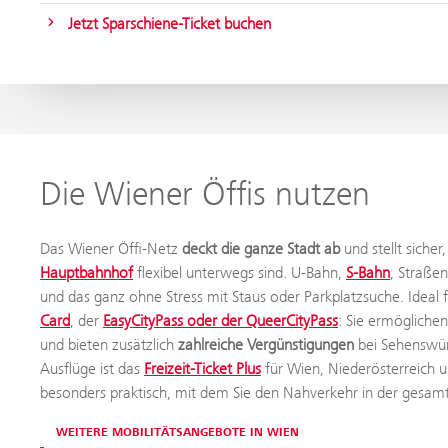
Jetzt Sparschiene-Ticket buchen
Die Wiener Öffis nutzen
Das Wiener Öffi-Netz
deckt die ganze Stadt ab
und stellt siche
Hauptbahnhof
flexibel unterwegs sind. U-Bahn,
S-Bahn
, Straße
und das ganz ohne Stress mit Staus oder Parkplatzsuche. Ideal 
Card
, der
EasyCityPass oder der QueerCityPass
: Sie ermögliche
und bieten zusätzlich
zahlreiche Vergünstigungen
bei Sehenswür
Ausflüge ist das
Freizeit-Ticket Plus
für Wien, Niederösterreich 
besonders praktisch, mit dem Sie den Nahverkehr in der gesam
WEITERE MOBILITÄTSANGEBOTE IN WIEN