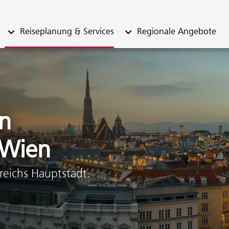
n "Fahrplan"
Untermenü von "Reiseplanung & Services"
Untermenü von "Regionale
Reiseplanung & Services
Regionale Angebote
n
 Wien
reichs Hauptstadt.