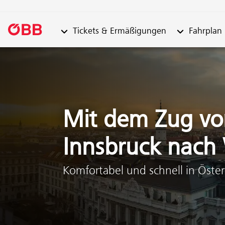
Untermenü von "Tickets & Ermäßigungen"
Untermenü vo
Tickets & Ermäßigungen
Fahrplan
Zum Inhalt springen (Alt + 0)
Zum Menü springen (Alt + 1)
Mit dem Zug vo
Innsbruck nach
Komfortabel und schnell in Öster