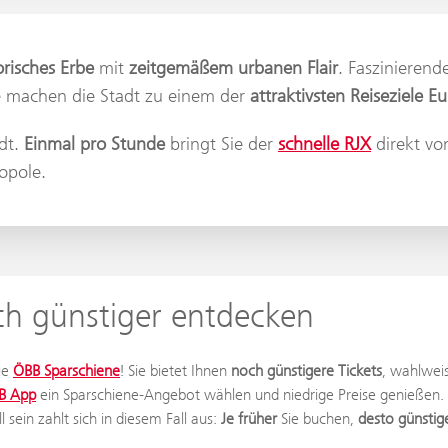
orisches Erbe
mit
zeitgemäßem urbanen Flair
. Faszinieren
ne machen die Stadt zu einem der
attraktivsten Reiseziele E
dt.
Einmal pro Stunde
bringt Sie der
schnelle RJX
direkt vo
opole.
ch günstiger entdecken
ie
ÖBB Sparschiene
! Sie bietet Ihnen
noch günstigere Tickets
, wahlwei
B App
ein Sparschiene-Angebot wählen und niedrige Preise genießen. 
sein zahlt sich in diesem Fall aus:
Je früher
Sie buchen,
desto günstig