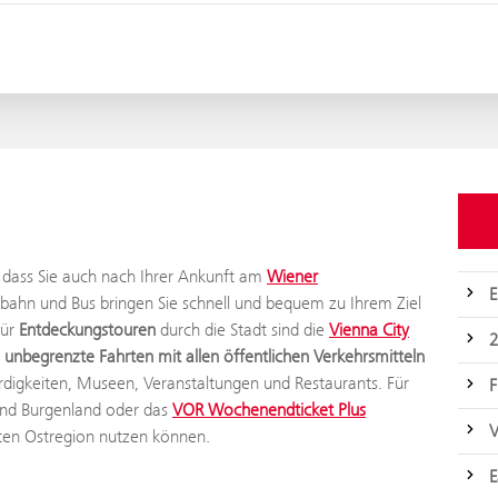
r, dass Sie auch nach Ihrer Ankunft am
Wiener
E
nbahn und Bus bringen Sie schnell und bequem zu Ihrem Ziel
für
Entdeckungstouren
durch die Stadt sind die
Vienna City
2
n
unbegrenzte Fahrten mit allen öffentlichen Verkehrsmitteln
digkeiten, Museen, Veranstaltungen und Restaurants. Für
F
und Burgenland oder das
VOR Wochenendticket Plus
V
ten Ostregion nutzen können.
E