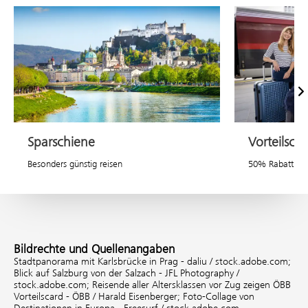
Vor
Sparschiene
Vorteilsca
Besonders günstig reisen
50% Rabatt auf
Bildrechte und Quellenangaben
Stadtpanorama mit Karlsbrücke in Prag - daliu / stock.adobe.com;
Blick auf Salzburg von der Salzach - JFL Photography /
stock.adobe.com;
Reisende aller Altersklassen vor Zug zeigen ÖBB
Vorteilscard - ÖBB / Harald Eisenberger;
Foto-Collage von
Destinationen in Europa - Freesurf / stock.adobe.com