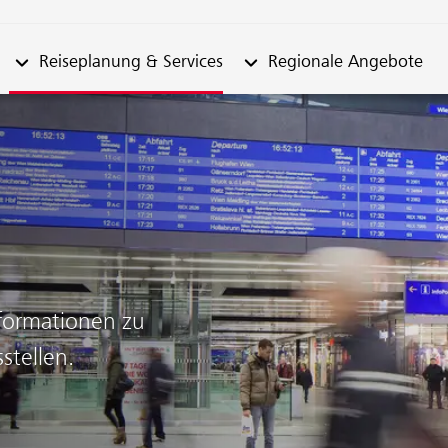
n "Fahrplan"
Untermenü von "Reiseplanung & Services"
Untermenü von "Regionale
Reiseplanung & Services
Regionale Angebote
nformationen zu
stellen.