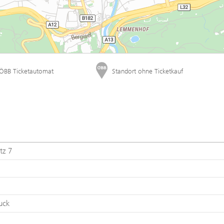
tz 7
uck