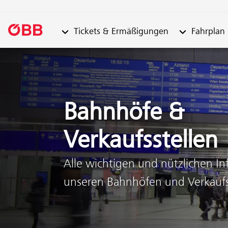
Untermenü von "Tickets & Ermäßigungen"
Untermenü vo
Tickets & Ermäßigungen
Fahrplan
Zum Inhalt springen (Alt + 0)
Zum Menü springen (Alt + 1)
Bahnhöfe &
Verkaufsstellen
Alle wichtigen und nützlichen I
unseren Bahnhöfen und Verkaufs