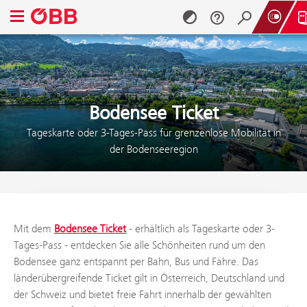
Navigationsmenü öffnen
Zum Inhalt springen (Alt + 0)
Zum Menü springen (Alt + 1)
Bodensee Ticket
Tageskarte oder 3-Tages-Pass für grenzenlose Mobilität in
der Bodenseeregion
Mit dem
Bodensee Ticket
- erhältlich als Tageskarte oder 3-
Tages-Pass - entdecken Sie alle Schönheiten rund um den
Bodensee ganz entspannt per Bahn, Bus und Fähre. Das
länderübergreifende Ticket gilt in Österreich, Deutschland und
der Schweiz und bietet freie Fahrt innerhalb der gewählten